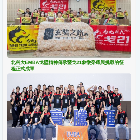
北科大EMBA戈壁精神傳承暨戈21象徵榮耀與挑戰的征
程正式成軍