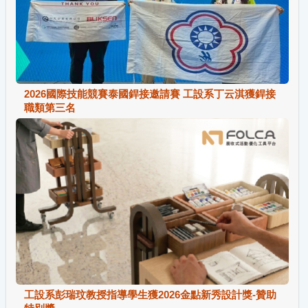
2026國際技能競賽泰國銲接邀請賽 工設系丁云淇獲銲接
職類第三名
工設系彭瑞玟教授指導學生獲2026金點新秀設計獎-贊助