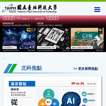
跳
到
主
要
內
容
區
:::
北科焦點
>> 更多新聞焦點